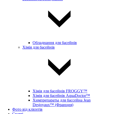
Обладнання для басейнів
Хімія для басейнів
Хімія для басейнів FROGGY™
Хімія для басейнів AquaDoctor™
Химпрепараты для бассейна Jean
Desjoyaux™ (Франция)
Фото від клієнтів
Статті