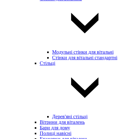
Модульні стінки для вітальні
Стінки для вітальні стандартні
Стільці
Дерев'яні стільці
Вітрини для віталень
Бари для дому
Полиці навісні
Етажерки для віталень