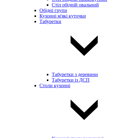
Стіл обідній овальний
Обідні групи
Кухонні м'які куточки
Табуретки
Табуретки з деревини
Табуретки із ДСП
Столи кухонні