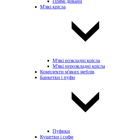
Прямі дивани
М'які крісла
М'які розкладні крісла
М'які нерозкладні крісла
Комплекти м'яких меблів
Банкетки і пуфи
Пуфики
Кушетки і софи