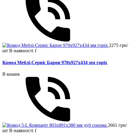
2275 грн/
шт
В наявності
1
Комод Меблі-Сервіс Барон 970х927х434 мм горіх
В кошик
2661 грн/
шт
В наявності
1