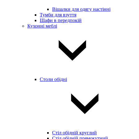
Вішалки для одягу настінні
Тумби для взуття
Шафи в передпокій
Кухонні меблі
Столи обідні
Стіл обідній круглий
Стіл обідній прямокутний