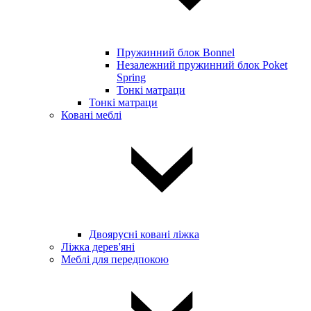
Пружинний блок Bonnel
Незалежний пружинний блок Poket
Spring
Тонкі матраци
Тонкі матраци
Ковані меблі
Двоярусні ковані ліжка
Ліжка дерев'яні
Меблі для передпокою