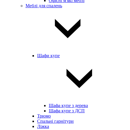
Офісні м'які меблі
Меблі для спалень
Шафи купе
Шафа купе з дерева
Шафа купе з ДСП
Трюмо
Спальні гарнітури
Ліжка