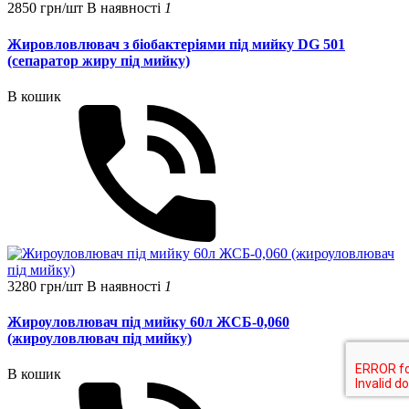
2850 грн/шт
В наявності
1
Жировловлювач з біобактеріями під мийку DG 501
(сепаратор жиру під мийку)
В кошик
3280 грн/шт
В наявності
1
Жироуловлювач під мийку 60л ЖСБ-0,060
(жироуловлювач під мийку)
В кошик