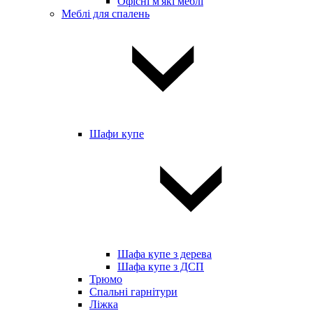
Офісні м'які меблі
Меблі для спалень
Шафи купе
Шафа купе з дерева
Шафа купе з ДСП
Трюмо
Спальні гарнітури
Ліжка