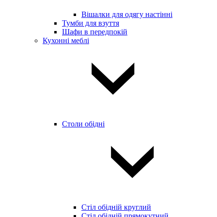
Вішалки для одягу настінні
Тумби для взуття
Шафи в передпокій
Кухонні меблі
Столи обідні
Стіл обідній круглий
Стіл обідній прямокутний