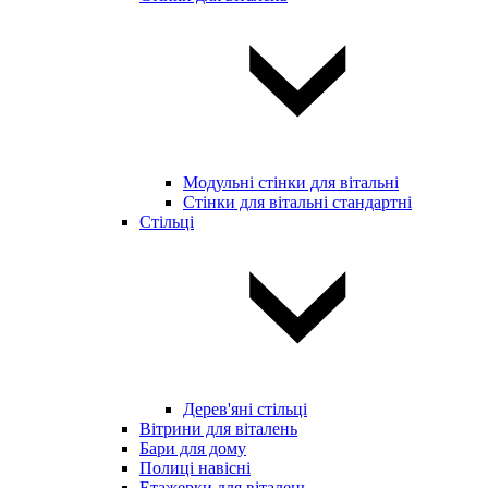
Модульні стінки для вітальні
Стінки для вітальні стандартні
Стільці
Дерев'яні стільці
Вітрини для віталень
Бари для дому
Полиці навісні
Етажерки для віталень