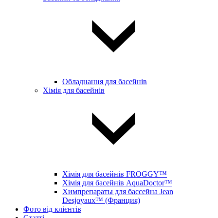
Обладнання для басейнів
Хімія для басейнів
Хімія для басейнів FROGGY™
Хімія для басейнів AquaDoctor™
Химпрепараты для бассейна Jean
Desjoyaux™ (Франция)
Фото від клієнтів
Статті