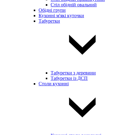
Стіл обідній овальний
Обідні групи
Кухонні м'які куточки
Табуретки
Табуретки з деревини
Табуретки із ДСП
Столи кухонні