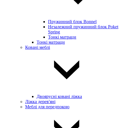
Пружинний блок Bonnel
Незалежний пружинний блок Poket
Spring
Тонкі матраци
Тонкі матраци
Ковані меблі
Двоярусні ковані ліжка
Ліжка дерев'яні
Меблі для передпокою