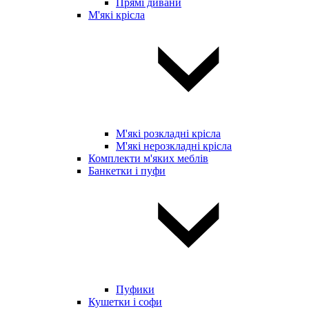
Прямі дивани
М'які крісла
М'які розкладні крісла
М'які нерозкладні крісла
Комплекти м'яких меблів
Банкетки і пуфи
Пуфики
Кушетки і софи