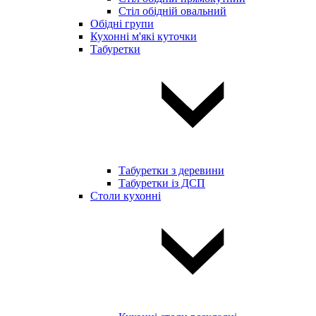
Стіл обідній овальний
Обідні групи
Кухонні м'які куточки
Табуретки
Табуретки з деревини
Табуретки із ДСП
Столи кухонні