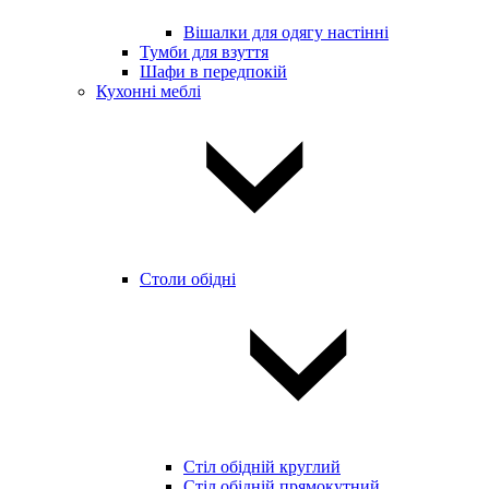
Вішалки для одягу настінні
Тумби для взуття
Шафи в передпокій
Кухонні меблі
Столи обідні
Стіл обідній круглий
Стіл обідній прямокутний