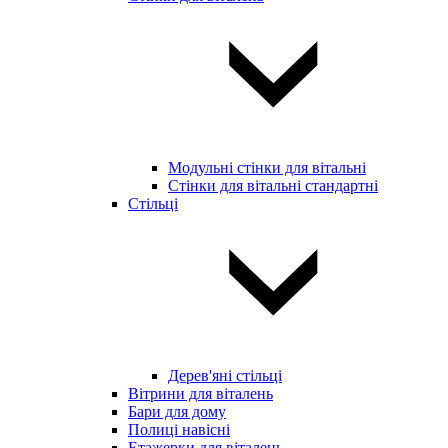
Модульні стінки для вітальні
Стінки для вітальні стандартні
Стільці
Дерев'яні стільці
Вітрини для віталень
Бари для дому
Полиці навісні
Етажерки для віталень