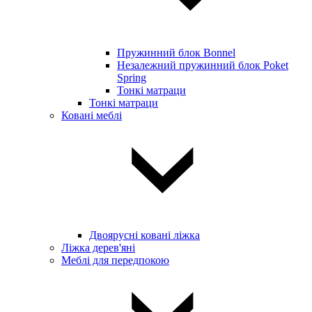
Пружинний блок Bonnel
Незалежний пружинний блок Poket
Spring
Тонкі матраци
Тонкі матраци
Ковані меблі
Двоярусні ковані ліжка
Ліжка дерев'яні
Меблі для передпокою