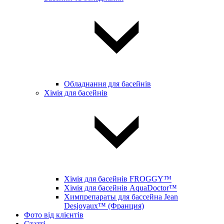
Обладнання для басейнів
Хімія для басейнів
Хімія для басейнів FROGGY™
Хімія для басейнів AquaDoctor™
Химпрепараты для бассейна Jean
Desjoyaux™ (Франция)
Фото від клієнтів
Статті