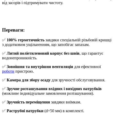
від засорів і підтримувати чистоту.
Переваги
:
✅
100% герметичність
завдяки спеціальній різьбовій кришці
з додатковим ущільненням, що запобігає запахам.
✅
Литий поліетиленовий корпус без швів
, що гарантує
водонепроникність.
✅
Зовнішня та внутрішня вентиляція
для ефективної
роботи
пристрою.
✅
Камера для збору осаду
для зручності обслуговування.
✅
Зручне розташування вхідних і вихідних патрубків
(можливе індивідуальне замовлення розташування).
✅
Зручність переміщення
завдяки виїмкам.
✅
Раструбні патрубки
(d=50 мм) в комплекті.