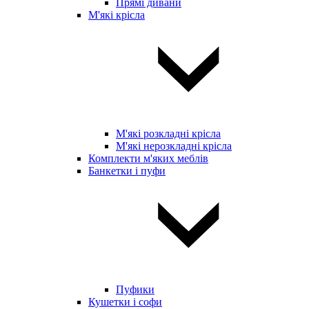
Прямі дивани
М'які крісла
М'які розкладні крісла
М'які нерозкладні крісла
Комплекти м'яких меблів
Банкетки і пуфи
Пуфики
Кушетки і софи