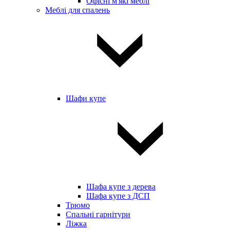
Офісні м'які меблі
Меблі для спалень
Шафи купе
Шафа купе з дерева
Шафа купе з ДСП
Трюмо
Спальні гарнітури
Ліжка