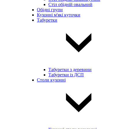
Стіл обідній овальний
Обідні групи
Кухонні м'які куточки
Табуретки
Табуретки з деревини
Табуретки із ДСП
Столи кухонні