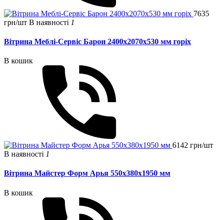
7635
грн/шт
В наявності
1
Вітрина Меблі-Сервіс Барон 2400х2070х530 мм горіх
В кошик
6142 грн/шт
В наявності
1
Вітрина Майстер Форм Арья 550х380х1950 мм
В кошик