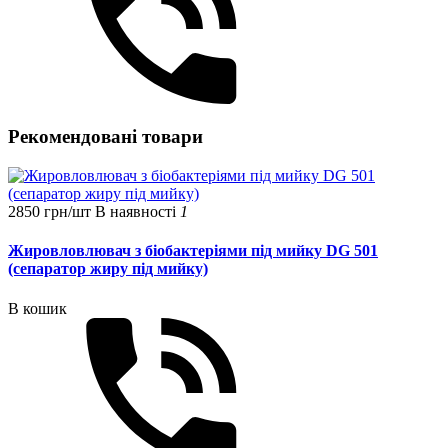
Рекомендовані товари
2850 грн/шт
В наявності
1
Жировловлювач з біобактеріями під мийку DG 501
(сепаратор жиру під мийку)
В кошик