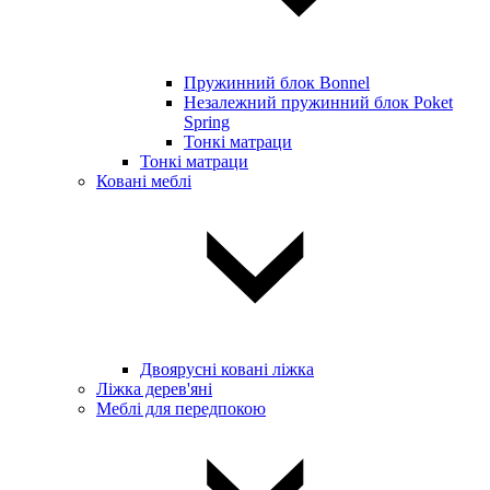
Пружинний блок Bonnel
Незалежний пружинний блок Poket
Spring
Тонкі матраци
Тонкі матраци
Ковані меблі
Двоярусні ковані ліжка
Ліжка дерев'яні
Меблі для передпокою