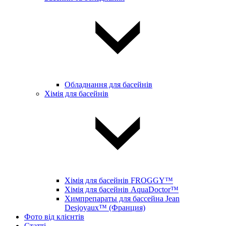
Обладнання для басейнів
Хімія для басейнів
Хімія для басейнів FROGGY™
Хімія для басейнів AquaDoctor™
Химпрепараты для бассейна Jean
Desjoyaux™ (Франция)
Фото від клієнтів
Статті