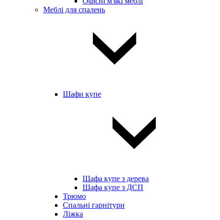
Офісні м'які меблі
Меблі для спалень
Шафи купе
Шафа купе з дерева
Шафа купе з ДСП
Трюмо
Спальні гарнітури
Ліжка