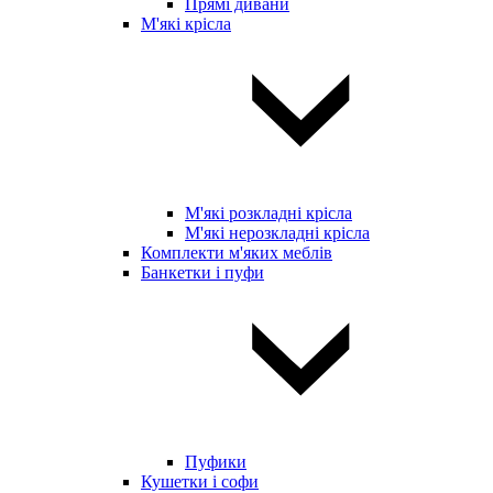
Прямі дивани
М'які крісла
М'які розкладні крісла
М'які нерозкладні крісла
Комплекти м'яких меблів
Банкетки і пуфи
Пуфики
Кушетки і софи