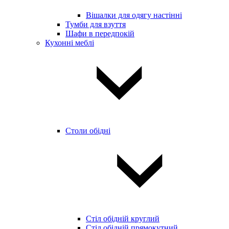
Вішалки для одягу настінні
Тумби для взуття
Шафи в передпокій
Кухонні меблі
Столи обідні
Стіл обідній круглий
Стіл обідній прямокутний