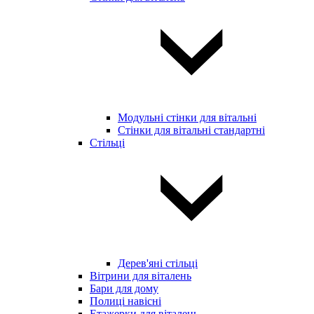
Модульні стінки для вітальні
Стінки для вітальні стандартні
Стільці
Дерев'яні стільці
Вітрини для віталень
Бари для дому
Полиці навісні
Етажерки для віталень