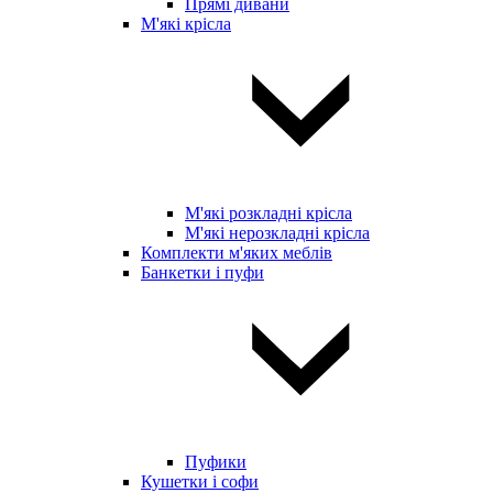
Прямі дивани
М'які крісла
М'які розкладні крісла
М'які нерозкладні крісла
Комплекти м'яких меблів
Банкетки і пуфи
Пуфики
Кушетки і софи