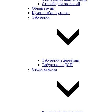
Стіл обідній овальний
Обідні групи
Кухонні м'які куточки
Табуретки
Табуретки з деревини
Табуретки із ДСП
Столи кухонні