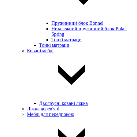
Пружинний блок Bonnel
Незалежний пружинний блок Poket
Spring
Тонкі матраци
Тонкі матраци
Ковані меблі
Двоярусні ковані ліжка
Ліжка дерев'яні
Меблі для передпокою