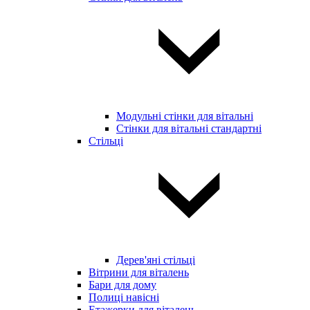
Модульні стінки для вітальні
Стінки для вітальні стандартні
Стільці
Дерев'яні стільці
Вітрини для віталень
Бари для дому
Полиці навісні
Етажерки для віталень