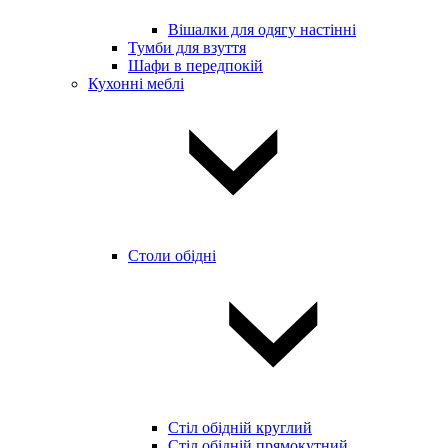
Вішалки для одягу настінні
Тумби для взуття
Шафи в передпокій
Кухонні меблі
Столи обідні
Стіл обідній круглий
Стіл обідній прямокутний