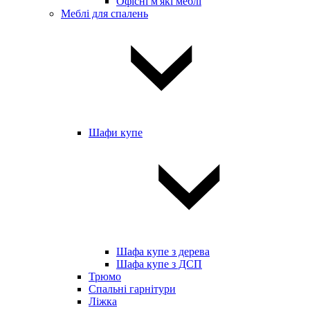
Офісні м'які меблі
Меблі для спалень
Шафи купе
Шафа купе з дерева
Шафа купе з ДСП
Трюмо
Спальні гарнітури
Ліжка