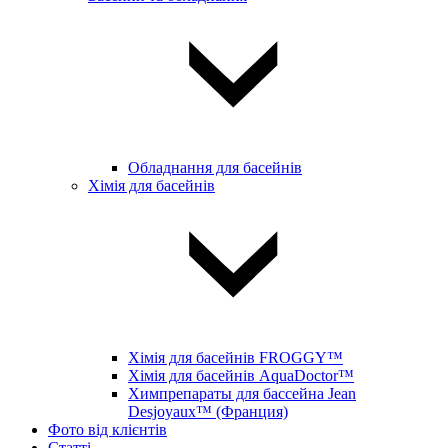
Обладнання для басейнів
Хімія для басейнів
Хімія для басейнів FROGGY™
Хімія для басейнів AquaDoctor™
Химпрепараты для бассейна Jean
Desjoyaux™ (Франция)
Фото від клієнтів
Статті