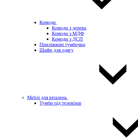
Комоди
Комоди з дерева
Комоди з МДФ
Комоди з ДСП
Приліжкові тумбочки
Шафи для одягу
Меблі для віталень
Тумби під телевізор