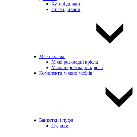
Кутові дивани
Прямі дивани
М'які крісла
М'які розкладні крісла
М'які нерозкладні крісла
Комплекти м'яких меблів
Банкетки і пуфи
Пуфики