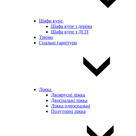
Шафи купе
Шафа купе з дерева
Шафа купе з ДСП
Трюмо
Спальні гарнітури
Ліжка
Двоярусні ліжка
Двоспальні ліжка
Ліжка односпальні
Полуторні ліжка