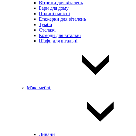
Вітрини для віталень
Бари для дому
Полиці навісні
Етажерки для віталень
Тумби
Стелажі
Комоди для вітальні
Шафи для вітальні
М'які меблі
Дивани