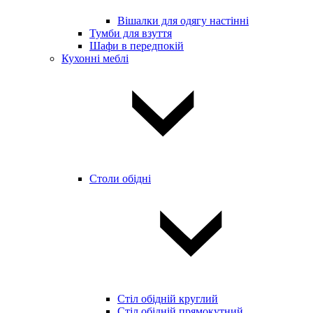
Вішалки для одягу настінні
Тумби для взуття
Шафи в передпокій
Кухонні меблі
Столи обідні
Стіл обідній круглий
Стіл обідній прямокутний