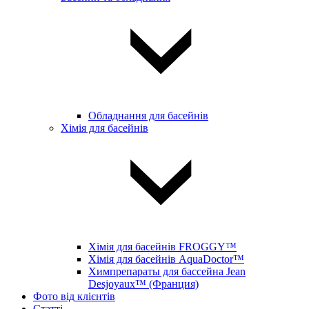
Обладнання для басейнів
Хімія для басейнів
Хімія для басейнів FROGGY™
Хімія для басейнів AquaDoctor™
Химпрепараты для бассейна Jean
Desjoyaux™ (Франция)
Фото від клієнтів
Статті