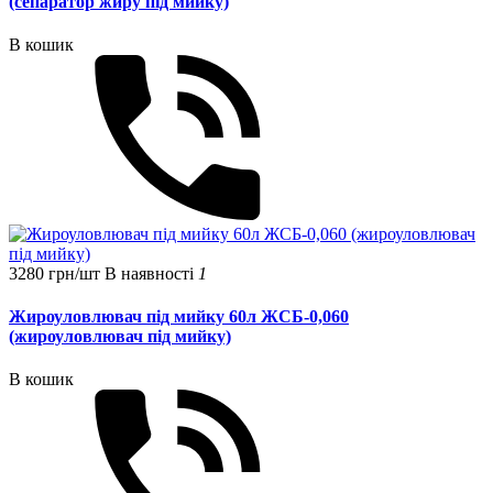
(сепаратор жиру під мийку)
В кошик
3280 грн/шт
В наявності
1
Жироуловлювач під мийку 60л ЖСБ-0,060
(жироуловлювач під мийку)
В кошик