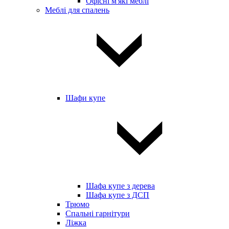
Офісні м'які меблі
Меблі для спалень
Шафи купе
Шафа купе з дерева
Шафа купе з ДСП
Трюмо
Спальні гарнітури
Ліжка