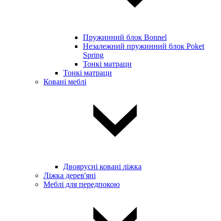
Пружинний блок Bonnel
Незалежний пружинний блок Poket
Spring
Тонкі матраци
Тонкі матраци
Ковані меблі
Двоярусні ковані ліжка
Ліжка дерев'яні
Меблі для передпокою