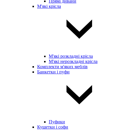
Прямі дивани
М'які крісла
М'які розкладні крісла
М'які нерозкладні крісла
Комплекти м'яких меблів
Банкетки і пуфи
Пуфики
Кушетки і софи