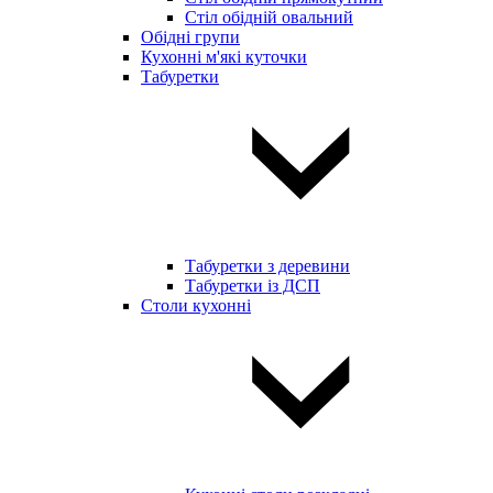
Стіл обідній овальний
Обідні групи
Кухонні м'які куточки
Табуретки
Табуретки з деревини
Табуретки із ДСП
Столи кухонні