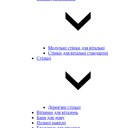
Модульні стінки для вітальні
Стінки для вітальні стандартні
Стільці
Дерев'яні стільці
Вітрини для віталень
Бари для дому
Полиці навісні
Етажерки для віталень