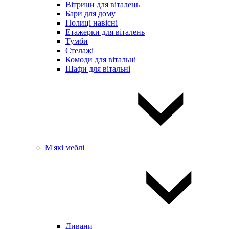
Вітрини для віталень
Бари для дому
Полиці навісні
Етажерки для віталень
Тумби
Стелажі
Комоди для вітальні
Шафи для вітальні
М'які меблі
Дивани