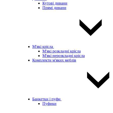
Кутові дивани
Прямі дивани
М'які крісла
М'які розкладні крісла
М'які нерозкладні крісла
Комплекти м'яких меблів
Банкетки і пуфи
Пуфики