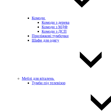
Комоди
Комоди з дерева
Комоди з МДФ
Комоди з ДСП
Приліжкові тумбочки
Шафи для одягу
Меблі для віталень
Тумби під телевізор