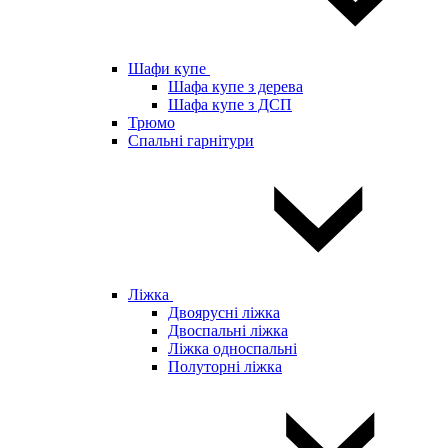
Шафи купе
Шафа купе з дерева
Шафа купе з ДСП
Трюмо
Спальні гарнітури
Ліжка
Двоярусні ліжка
Двоспальні ліжка
Ліжка односпальні
Полуторні ліжка