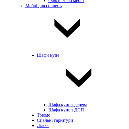
Офісні м'які меблі
Меблі для спалень
Шафи купе
Шафа купе з дерева
Шафа купе з ДСП
Трюмо
Спальні гарнітури
Ліжка