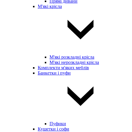
Прямі дивани
М'які крісла
М'які розкладні крісла
М'які нерозкладні крісла
Комплекти м'яких меблів
Банкетки і пуфи
Пуфики
Кушетки і софи