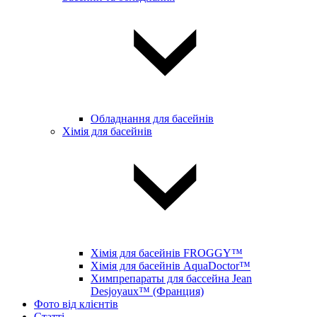
Обладнання для басейнів
Хімія для басейнів
Хімія для басейнів FROGGY™
Хімія для басейнів AquaDoctor™
Химпрепараты для бассейна Jean
Desjoyaux™ (Франция)
Фото від клієнтів
Статті