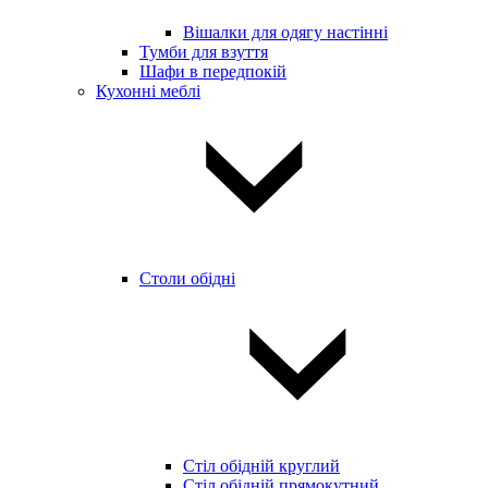
Вішалки для одягу настінні
Тумби для взуття
Шафи в передпокій
Кухонні меблі
Столи обідні
Стіл обідній круглий
Стіл обідній прямокутний