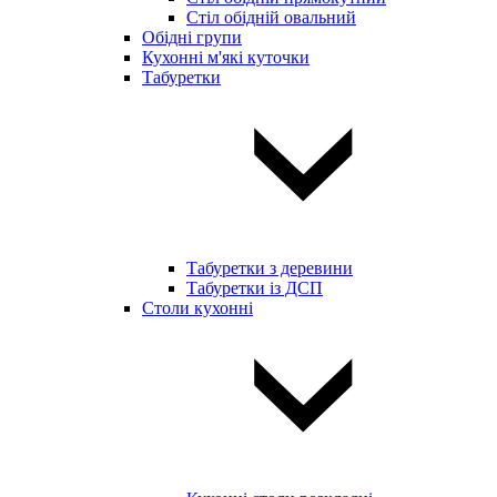
Стіл обідній овальний
Обідні групи
Кухонні м'які куточки
Табуретки
Табуретки з деревини
Табуретки із ДСП
Столи кухонні