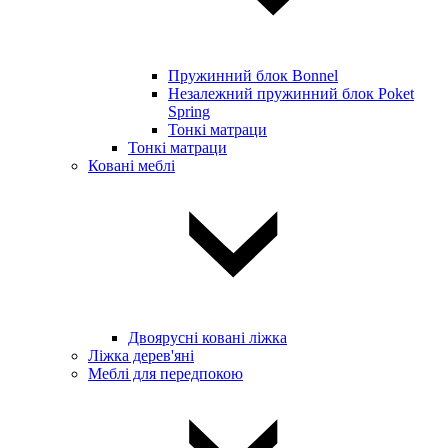
Пружинний блок Bonnel
Незалежний пружинний блок Poket
Spring
Тонкі матраци
Тонкі матраци
Ковані меблі
Двоярусні ковані ліжка
Ліжка дерев'яні
Меблі для передпокою