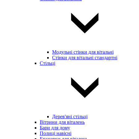
Модульні стінки для вітальні
Стінки для вітальні стандартні
Стільці
Дерев'яні стільці
Вітрини для віталень
Бари для дому
Полиці навісні
Етажерки для віталень