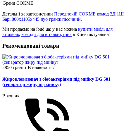
Бренд
СОКМЕ
Детальні характеристики
Передпокій СОКМЕ комод 2Д 1Ш
Барі 800х1105х445 дуб гранж пісочний.
Ми продаємо на ibud.ua: у нас можна
купити меблі для
віталень
,
комоди для вітальні, ціна
в Києві актуальна
Рекомендовані товари
2850 грн/шт
В наявності
1
Жировловлювач з біобактеріями під мийку DG 501
(сепаратор жиру під мийку)
В кошик