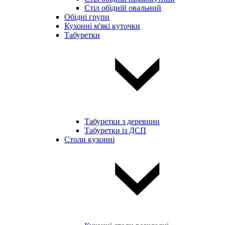
Стіл обідній овальний
Обідні групи
Кухонні м'які куточки
Табуретки
Табуретки з деревини
Табуретки із ДСП
Столи кухонні