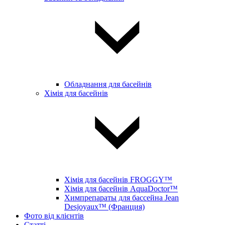
Обладнання для басейнів
Хімія для басейнів
Хімія для басейнів FROGGY™
Хімія для басейнів AquaDoctor™
Химпрепараты для бассейна Jean
Desjoyaux™ (Франция)
Фото від клієнтів
Статті