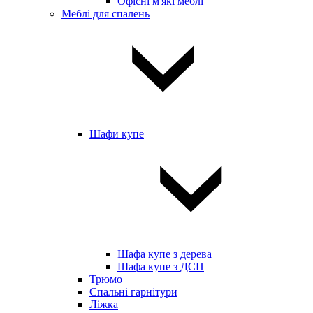
Офісні м'які меблі
Меблі для спалень
Шафи купе
Шафа купе з дерева
Шафа купе з ДСП
Трюмо
Спальні гарнітури
Ліжка