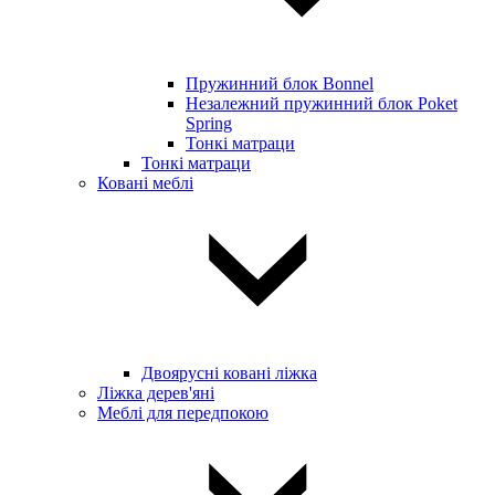
Пружинний блок Bonnel
Незалежний пружинний блок Poket
Spring
Тонкі матраци
Тонкі матраци
Ковані меблі
Двоярусні ковані ліжка
Ліжка дерев'яні
Меблі для передпокою