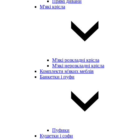
Прямі дивани
М'які крісла
М'які розкладні крісла
М'які нерозкладні крісла
Комплекти м'яких меблів
Банкетки і пуфи
Пуфики
Кушетки і софи