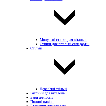
Модульні стінки для вітальні
Стінки для вітальні стандартні
Стільці
Дерев'яні стільці
Вітрини для віталень
Бари для дому
Полиці навісні
Етажерки для віталень