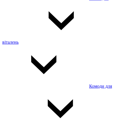
віталень
Комоди для