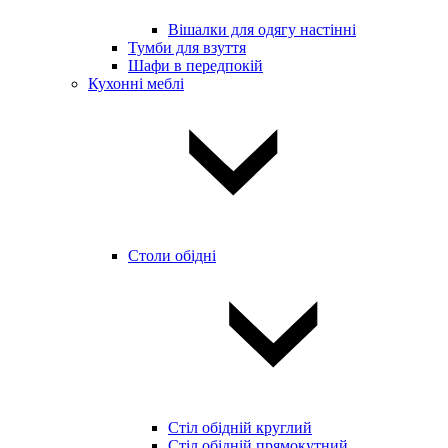
Вішалки для одягу настінні
Тумби для взуття
Шафи в передпокій
Кухонні меблі
Столи обідні
Стіл обідній круглий
Стіл обідній прямокутний