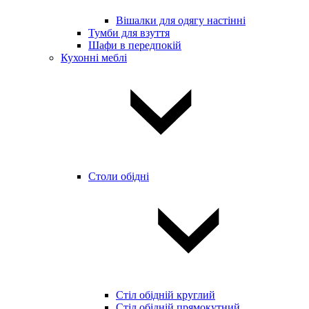
Вішалки для одягу настінні
Тумби для взуття
Шафи в передпокій
Кухонні меблі
Столи обідні
Стіл обідній круглий
Стіл обідній прямокутний