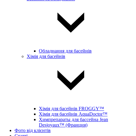
Обладнання для басейнів
Хімія для басейнів
Хімія для басейнів FROGGY™
Хімія для басейнів AquaDoctor™
Химпрепараты для бассейна Jean
Desjoyaux™ (Франция)
Фото від клієнтів
Статті