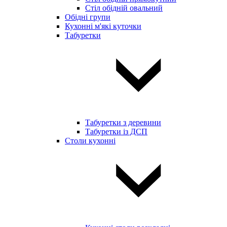
Стіл обідній овальний
Обідні групи
Кухонні м'які куточки
Табуретки
Табуретки з деревини
Табуретки із ДСП
Столи кухонні