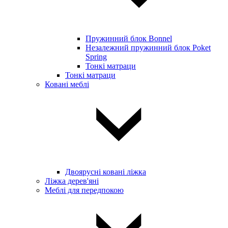
Пружинний блок Bonnel
Незалежний пружинний блок Poket
Spring
Тонкі матраци
Тонкі матраци
Ковані меблі
Двоярусні ковані ліжка
Ліжка дерев'яні
Меблі для передпокою