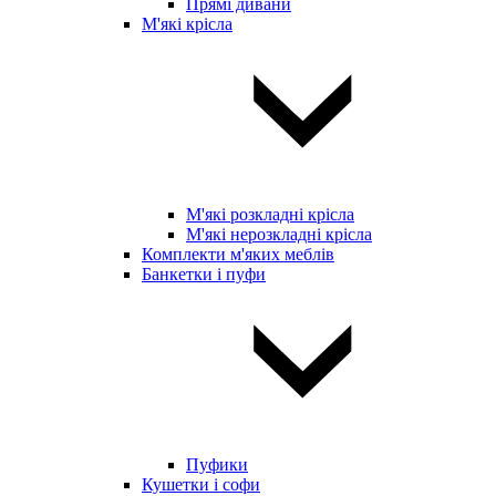
Прямі дивани
М'які крісла
М'які розкладні крісла
М'які нерозкладні крісла
Комплекти м'яких меблів
Банкетки і пуфи
Пуфики
Кушетки і софи