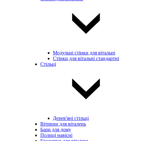
Модульні стінки для вітальні
Стінки для вітальні стандартні
Стільці
Дерев'яні стільці
Вітрини для віталень
Бари для дому
Полиці навісні
Етажерки для віталень