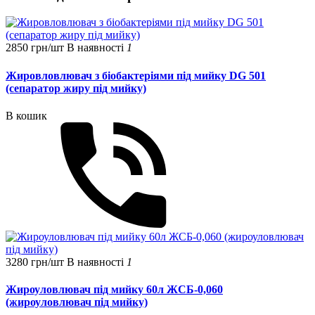
2850 грн/шт
В наявності
1
Жировловлювач з біобактеріями під мийку DG 501
(сепаратор жиру під мийку)
В кошик
3280 грн/шт
В наявності
1
Жироуловлювач під мийку 60л ЖСБ-0,060
(жироуловлювач під мийку)