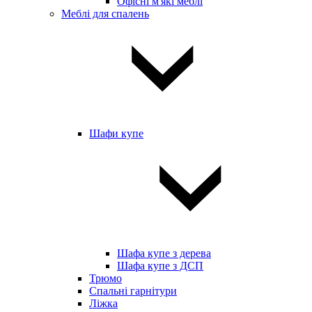
Офісні м'які меблі
Меблі для спалень
Шафи купе
Шафа купе з дерева
Шафа купе з ДСП
Трюмо
Спальні гарнітури
Ліжка