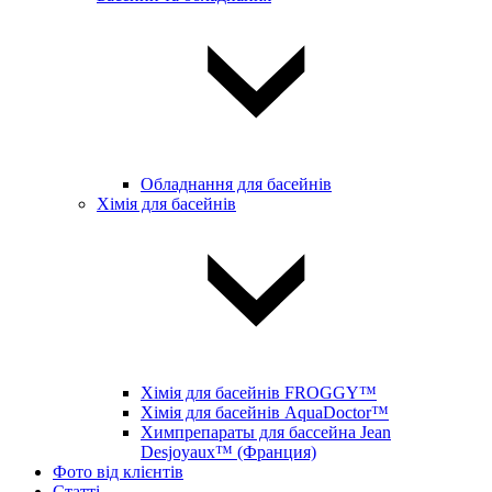
Обладнання для басейнів
Хімія для басейнів
Хімія для басейнів FROGGY™
Хімія для басейнів AquaDoctor™
Химпрепараты для бассейна Jean
Desjoyaux™ (Франция)
Фото від клієнтів
Статті