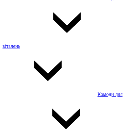
віталень
Комоди для