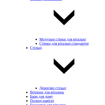
Модульні стінки для вітальні
Стінки для вітальні стандартні
Стільці
Дерев'яні стільці
Вітрини для віталень
Бари для дому
Полиці навісні
Етажерки для віталень