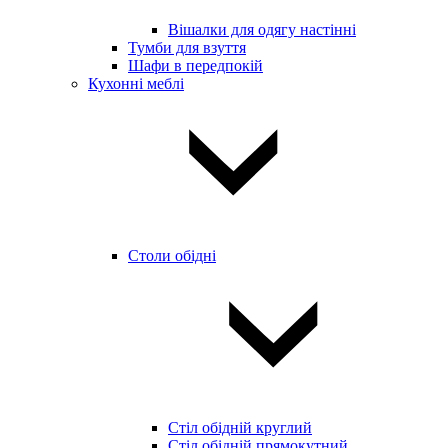
Вішалки для одягу настінні
Тумби для взуття
Шафи в передпокій
Кухонні меблі
Столи обідні
Стіл обідній круглий
Стіл обідній прямокутний