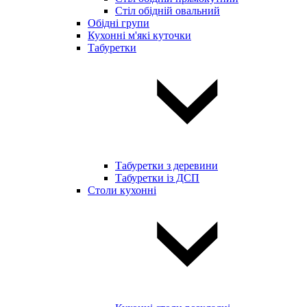
Стіл обідній овальний
Обідні групи
Кухонні м'які куточки
Табуретки
Табуретки з деревини
Табуретки із ДСП
Столи кухонні