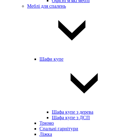
Офісні м'які меблі
Меблі для спалень
Шафи купе
Шафа купе з дерева
Шафа купе з ДСП
Трюмо
Спальні гарнітури
Ліжка