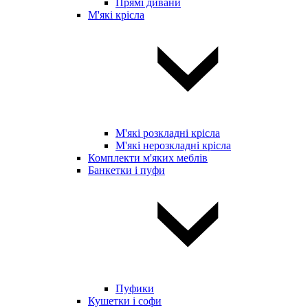
Прямі дивани
М'які крісла
М'які розкладні крісла
М'які нерозкладні крісла
Комплекти м'яких меблів
Банкетки і пуфи
Пуфики
Кушетки і софи