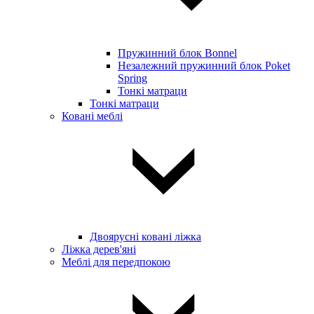
Пружинний блок Bonnel
Незалежний пружинний блок Poket
Spring
Тонкі матраци
Тонкі матраци
Ковані меблі
Двоярусні ковані ліжка
Ліжка дерев'яні
Меблі для передпокою