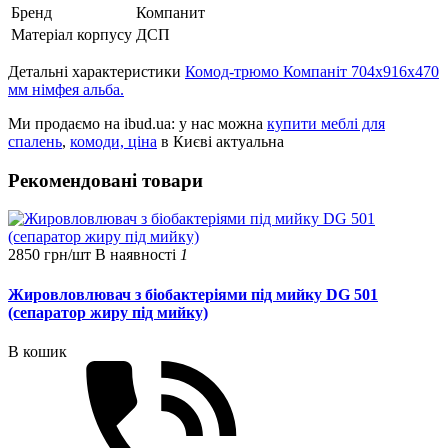
Бренд
Компанит
Матеріал корпусу
ДСП
Детальні характеристики
Комод-трюмо Компаніт 704х916х470
мм німфея альба.
Ми продаємо на ibud.ua: у нас можна
купити меблі для
спалень
,
комоди, ціна
в Києві актуальна
Рекомендовані товари
2850 грн/шт
В наявності
1
Жировловлювач з біобактеріями під мийку DG 501
(сепаратор жиру під мийку)
В кошик